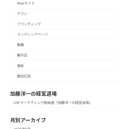
Webサイト
チラシ
ブランディング
ランディングページ
動画
展示会
看板
雑誌広告
加藤洋一の経営道場
USPマーケティング創始者『加藤洋一の経営道場』
月別アーカイブ
2025年8月