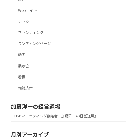
Webサイト
チラシ
ブランディング
ランディングページ
動画
展示会
看板
雑誌広告
加藤洋一の経営道場
USPマーケティング創始者『加藤洋一の経営道場』
月別アーカイブ