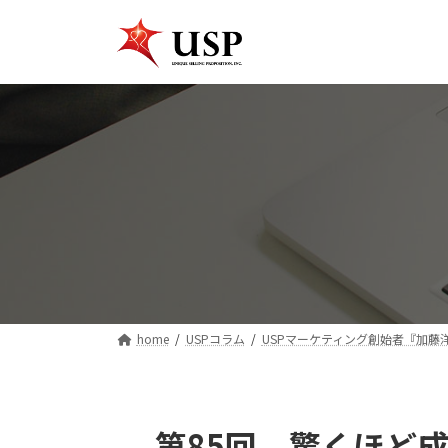
コ
ナ
ン
ビ
テ
ゲ
ン
ー
ツ
シ
へ
ョ
ス
ン
キ
に
ッ
移
プ
動
home
USPコラム
USPマーケティング創始者『加藤
第85回 驚くほど