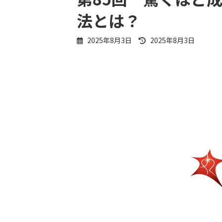
法とは？
最
2025年8月3日
2025年8月3日
終
更
新
日
時
: