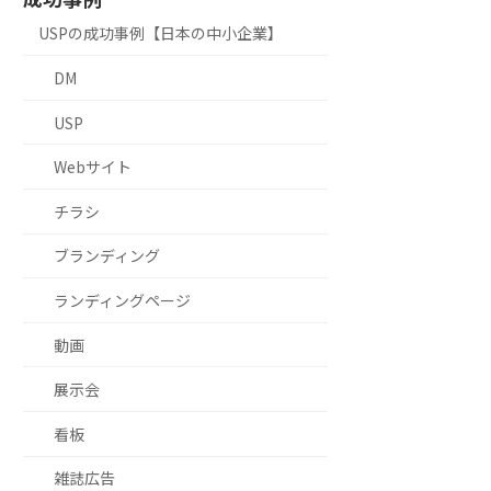
USPの成功事例【日本の中小企業】
DM
USP
Webサイト
チラシ
ブランディング
ランディングページ
動画
展示会
看板
雑誌広告