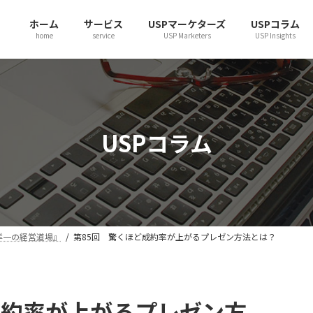
ホーム
サービス
USPマーケターズ
USPコラム
home
service
USP Marketers
USP Insights
USPコラム
洋一の経営道場』
第85回 驚くほど成約率が上がるプレゼン方法とは？
成約率が上がるプレゼン方